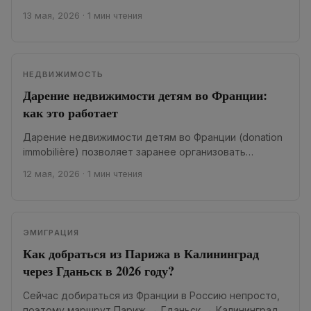
PayPal — во Франции количество подобных...
13 мая, 2026
·
1 мин чтения
НЕДВИЖИМОСТЬ
Дарение недвижимости детям во Франции:
как это работает
Дарение недвижимости детям во Франции (donation
immobilière) позволяет заранее организовать
передачу квартиры, дома или другой недвижимости,
12 мая, 2026
·
1 мин чтения
снизить налоги и избежать...
ЭМИГРАЦИЯ
Как добраться из Парижа в Калининград
через Гданьск в 2026 году?
Сейчас добираться из Франции в Россию непросто,
поэтому маршрут Париж → Гданьск → Калининград