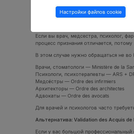
Справка Attestation de comparabilité от
Стоимость услуги — около 70 € (оплата
Настройки файлов cookie
Медицинские и регулируемые профес
Если вы врач, медсестра, психолог, фа
процесс признания отличается, потому
В этом случае нужно обращаться не во F
Врачи, стоматологи — Ministère de la San
Психологи, психотерапевты — ARS + DREE
Медсёстры — Ordre des infirmiers
Архитекторы — Ordre des architectes
Адвокаты — Ordre des avocats
Для врачей и психологов часто требуетс
Альтернатива: Validation des Acquis de 
Если у вас большой профессиональный 