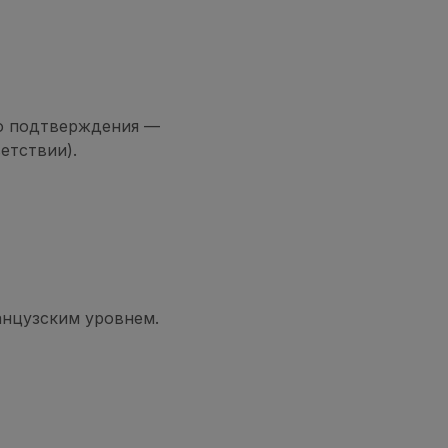
го подтверждения —
ветствии).
ранцузским уровнем.