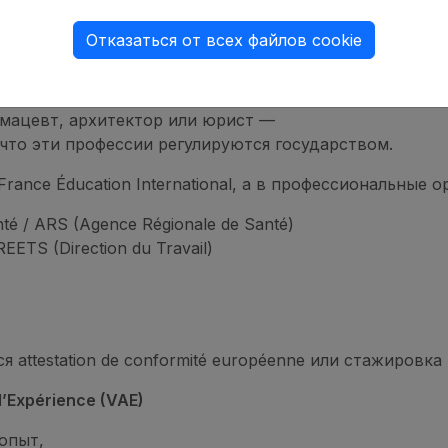
правляется по почте в бумажном виде.
 онлайн банковской картой).
Отказаться от всех файлов cookie
сии
рмацевт, архитектор или юрист —
 что эти профессии регулируются государством.
rance Éducation International, а в профессиональные о
té / ARS (Agence Régionale de Santé)
TS (Direction du Travail)
я attestation de conformité européenne или стажировк
l’Expérience (VAE)
опыт,