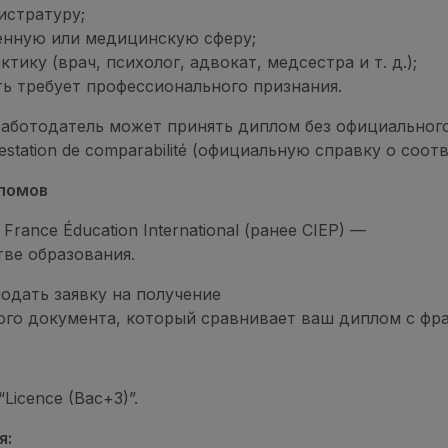
истратуру;
венную или медицинскую сферу;
тику (врач, психолог, адвокат, медсестра и т. д.);
ть требует профессионального признания.
 работодатель может принять диплом без официально
station de comparabilité (официальную справку о соот
ломов
rance Éducation International (ранее CIEP) —
ве образования.
дать заявку на получение
льного документа, который сравнивает ваш диплом с ф
“Licence (Bac+3)”.
я: