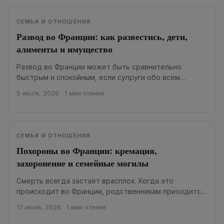
СЕМЬЯ И ОТНОШЕНИЯ
Развод во Франции: как развестись, дети,
алименты и имущество
Развод во Франции может быть сравнительно
быстрым и спокойным, если супруги обо всём
договорились, или долгим и конфликтным, если
5 июля, 2026
·
1 мин чтения
остаются...
СЕМЬЯ И ОТНОШЕНИЯ
Похороны во Франции: кремация,
захоронение и семейные могилы
Смерть всегда застаёт врасплох. Когда это
происходит во Франции, родственникам приходится
быстро принимать несколько важных решений:
17 июня, 2026
·
1 мин чтения
обращаться в похоронное агентство,...