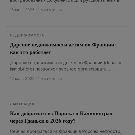
востребованных документов для русскоязычных во
Франции. Без его перевода не обойтись ни при...
16 мая, 2026
·
1 мин чтения
НЕДВИЖИМОСТЬ
Дарение недвижимости детям во Франции:
как это работает
Дарение недвижимости детям во Франции (donation
immobilière) позволяет заранее организовать
передачу квартиры, дома или другой недвижимости,
12 мая, 2026
·
1 мин чтения
снизить налоги и избежать...
ЭМИГРАЦИЯ
Как добраться из Парижа в Калининград
через Гданьск в 2026 году?
Сейчас добираться из Франции в Россию непросто,