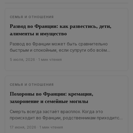
СЕМЬЯ И ОТНОШЕНИЯ
Развод во Франции: как развестись, дети,
алименты и имущество
Развод во Франции может быть сравнительно
быстрым и спокойным, если супруги обо всём
договорились, или долгим и конфликтным, если
5 июля, 2026
·
1 мин чтения
остаются...
СЕМЬЯ И ОТНОШЕНИЯ
Похороны во Франции: кремация,
захоронение и семейные могилы
Смерть всегда застаёт врасплох. Когда это
происходит во Франции, родственникам приходится
быстро принимать несколько важных решений:
17 июня, 2026
·
1 мин чтения
обращаться в похоронное агентство,...