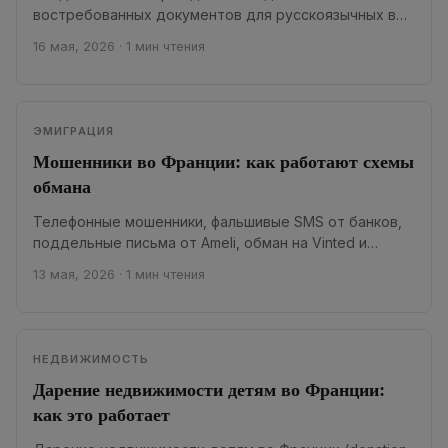
востребованных документов для русскоязычных во
Франции. Без его перевода не обойтись ни при...
16 мая, 2026
·
1 мин чтения
ЭМИГРАЦИЯ
Мошенники во Франции: как работают схемы
обмана
Телефонные мошенники, фальшивые SMS от банков,
поддельные письма от Ameli, обман на Vinted и
PayPal — во Франции количество подобных...
13 мая, 2026
·
1 мин чтения
НЕДВИЖИМОСТЬ
Дарение недвижимости детям во Франции:
как это работает